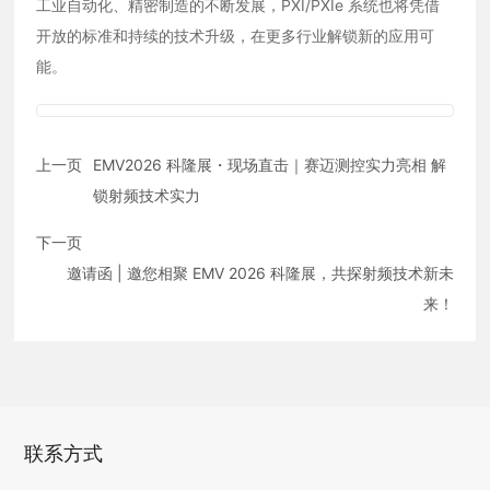
工业自动化、精密制造的不断发展，PXI/PXIe 系统也将凭借
开放的标准和持续的技术升级，在更多行业解锁新的应用可
能。
上一页
EMV2026 科隆展・现场直击｜赛迈测控实力亮相 解
锁射频技术实力
下一页
邀请函 | 邀您相聚 EMV 2026 科隆展，共探射频技术新未
来！
联系方式